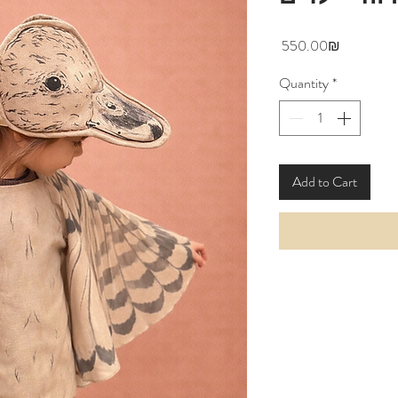
Price
‏550.00 ‏₪
Quantity
*
Add to Cart