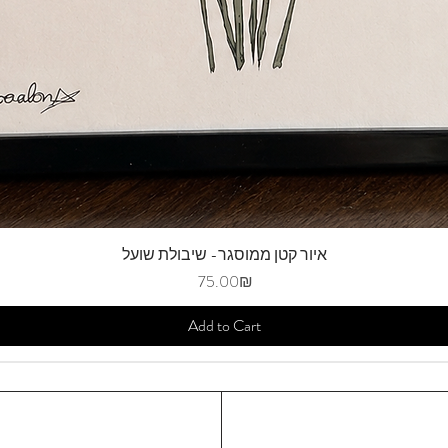
איור קטן ממוסגר- שיבולת שועל
Price
‏75.00 ‏₪
Add to Cart